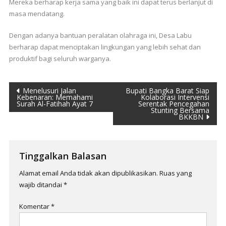
Mereka berharap kerja sama yang baik ini dapat terus berlanjut di
masa mendatang.
Dengan adanya bantuan peralatan olahraga ini, Desa Labu
berharap dapat menciptakan lingkungan yang lebih sehat dan
produktif bagi seluruh warganya.
Navigasi
Menelusuri Jalan
Bupati Bangka Barat Siap
Kebenaran: Memahami
Kolaborasi Intervensi
Surah Al-Fatihah Ayat 7
Serentak Pencegahan
pos
Stunting Bersama
BKKBN
Tinggalkan Balasan
Alamat email Anda tidak akan dipublikasikan.
Ruas yang
wajib ditandai
*
Komentar
*