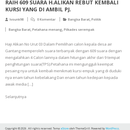
RAIH 609 SUARA H.ALIKAN REBUT KEMBALI
KURSI YANG DI AMBIL PJ.
,
Ivounk98
0 Komentar
Bangka Barat
Politik
,
,
Bangka Barat
Petahana menang
Pilkades serempak
Haji Alikan No Urut 03 Dalam Pemilihan calon kepala desa air
Gantang memperoleh suara terbanyak dengan 609 suara dengan
mengalahkan 4 Calon lainnya dalam hitungan akhir dari 9 tempat
penghitungan suara(TPS).Petahana ini mengungguli keempat
pesaing nya untuk kembali menikmati kursi empuk yang di duduki
nya enam tahun kebelakang Dan enam tahun kedepan kepada
awak media […]
Selanjutnya
Copyright © 2026
. All rights reserved. Tema:
eStore
oleh ThemeGrill. Powered by
WordPress
.