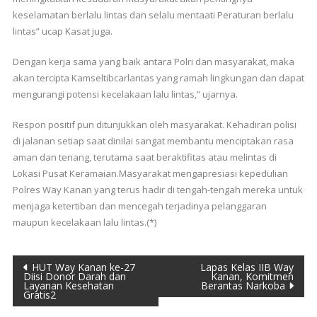
keselamatan berlalu lintas dan selalu mentaati Peraturan berlalu
lintas” ucap Kasat juga.
Dengan kerja sama yang baik antara Polri dan masyarakat, maka
akan tercipta Kamseltibcarlantas yang ramah lingkungan dan dapat
mengurangi potensi kecelakaan lalu lintas,” ujarnya.
Respon positif pun ditunjukkan oleh masyarakat. Kehadiran polisi
di jalanan setiap saat dinilai sangat membantu menciptakan rasa
aman dan tenang, terutama saat beraktifitas atau melintas di
Lokasi Pusat Keramaian.Masyarakat mengapresiasi kepedulian
Polres Way Kanan yang terus hadir di tengah-tengah mereka untuk
menjaga ketertiban dan mencegah terjadinya pelanggaran
maupun kecelakaan lalu lintas.(*)
Navigasi
HUT Way Kanan ke-27
Lapas Kelas IIB Way
Diisi Donor Darah dan
Kanan, Komitmen
Layanan Kesehatan
Berantas Narkoba
pos
Gratis2