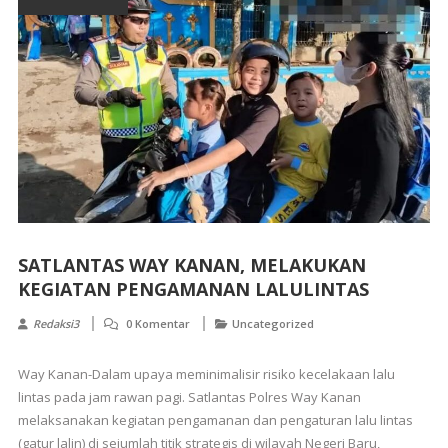
SATLANTAS WAY KANAN, MELAKUKAN
KEGIATAN PENGAMANAN LALULINTAS
Redaksi3
0 Komentar
Uncategorized
Way Kanan-Dalam upaya meminimalisir risiko kecelakaan lalu
lintas pada jam rawan pagi. Satlantas Polres Way Kanan
melaksanakan kegiatan pengamanan dan pengaturan lalu lintas
(gatur lalin) di sejumlah titik strategis di wilayah Negeri Baru,