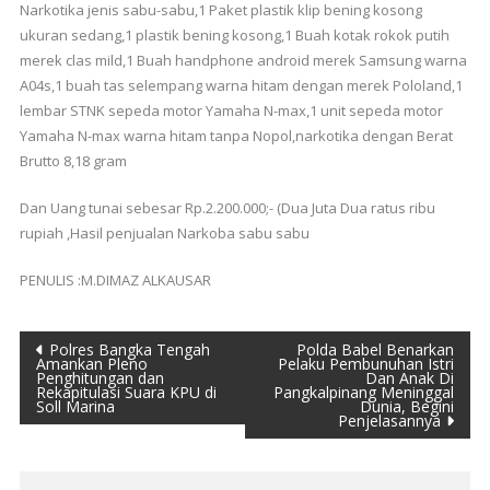
Narkotika jenis sabu-sabu,1 Paket plastik klip bening kosong
ukuran sedang,1 plastik bening kosong,1 Buah kotak rokok putih
merek clas mild,1 Buah handphone android merek Samsung warna
A04s,1 buah tas selempang warna hitam dengan merek Pololand,1
lembar STNK sepeda motor Yamaha N-max,1 unit sepeda motor
Yamaha N-max warna hitam tanpa Nopol,narkotika dengan Berat
Brutto 8,18 gram
Dan Uang tunai sebesar Rp.2.200.000;- (Dua Juta Dua ratus ribu
rupiah ,Hasil penjualan Narkoba sabu sabu
PENULIS :M.DIMAZ ALKAUSAR
Navigasi
Polres Bangka Tengah
Polda Babel Benarkan
Amankan Pleno
Pelaku Pembunuhan Istri
Penghitungan dan
Dan Anak Di
pos
Rekapitulasi Suara KPU di
Pangkalpinang Meninggal
Soll Marina
Dunia, Begini
Penjelasannya