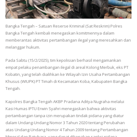
Bangka Tengah – Satuan Reserse Kriminal (Sat Reskrim) Polres
Bangka Tengah kembali menegaskan komitmennya dalam
memberantas aktivitas pertambangan ilegal yang meresahkan dan
melanggar hukum.
Pada Sabtu (15/2/2025), tim kepolisian berhasil mengamankan
empat pelaku penambangan ilegal di areal Kolong Merbuk, eks PT
Kobatin, yang telah dialihkan ke Wilayah Izin Usaha Pertambangan
Khusus (WIUPK) PT Timah di Kecamatan Koba, Kabupaten Bangka
Tengah.
Kapolres Bangka Tengah AKBP Pradana Aditya Nugraha melalui
Kasi Humas IPTU Erwin Syahri menegaskan bahwa aktivitas
pertambangan tanpa izin merupakan tindak pidana yang diatur
dalam Undang-Undang Nomor 3 Tahun 2020 tentang Perubahan
atas Undang-Undang Nomor 4 Tahun 2009 tentang Pertambangan
Mineral dan Batubara, yang dapat dikenakan sanksi pidana.