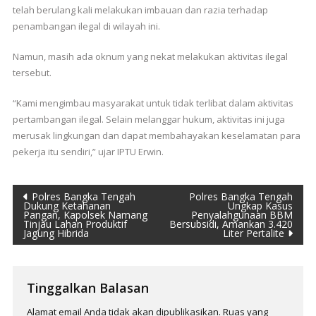
telah berulang kali melakukan imbauan dan razia terhadap
penambangan ilegal di wilayah ini.
Namun, masih ada oknum yang nekat melakukan aktivitas ilegal
tersebut.
“Kami mengimbau masyarakat untuk tidak terlibat dalam aktivitas
pertambangan ilegal. Selain melanggar hukum, aktivitas ini juga
merusak lingkungan dan dapat membahayakan keselamatan para
pekerja itu sendiri,” ujar IPTU Erwin.
Navigasi
Polres Bangka Tengah
Polres Bangka Tengah
Dukung Ketahanan
Ungkap Kasus
Pangan, Kapolsek Namang
Penyalahgunaan BBM
pos
Tinjau Lahan Produktif
Bersubsidi, Amankan 3.420
Jagung Hibrida
Liter Pertalite
Tinggalkan Balasan
Alamat email Anda tidak akan dipublikasikan.
Ruas yang