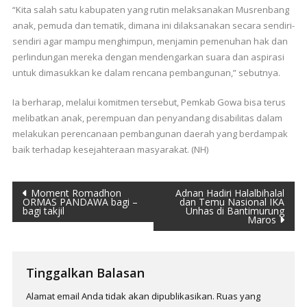
“Kita salah satu kabupaten yang rutin melaksanakan Musrenbang
anak, pemuda dan tematik, dimana ini dilaksanakan secara sendiri-
sendiri agar mampu menghimpun, menjamin pemenuhan hak dan
perlindungan mereka dengan mendengarkan suara dan aspirasi
untuk dimasukkan ke dalam rencana pembangunan,” sebutnya.
Ia berharap, melalui komitmen tersebut, Pemkab Gowa bisa terus
melibatkan anak, perempuan dan penyandang disabilitas dalam
melakukan perencanaan pembangunan daerah yang berdampak
baik terhadap kesejahteraan masyarakat. (NH)
Navigasi
Moment Romadhon
Adnan Hadiri Halalbihalal
ORMAS PANDAWA bagi –
dan Temu Nasional IKA
bagi takjil
Unhas di Bantimurung
pos
Maros
Tinggalkan Balasan
Alamat email Anda tidak akan dipublikasikan.
Ruas yang