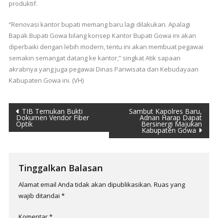
produktif.
“Renovasi kantor bupati memang baru lagi dilakukan. Apalagi
Bapak Bupati Gowa bilang konsep Kantor Bupati Gowa ini akan
diperbaiki dengan lebih modern, tentu ini akan membuat pegawai
semakin semangat datang ke kantor,” singkat Atik sapaan
akrabnya yang juga pegawai Dinas Pariwisata dan Kebudayaan
Kabupaten Gowa ini. (VH)
Navigasi
TIB Temukan Bukti
Sambut Kapolres Baru,
Dokumen Vendor Fiber
Adnan Harap Dapat
Optik
Bersinergi Majukan
pos
Kabupaten Gowa
Tinggalkan Balasan
Alamat email Anda tidak akan dipublikasikan.
Ruas yang
wajib ditandai
*
Komentar
*