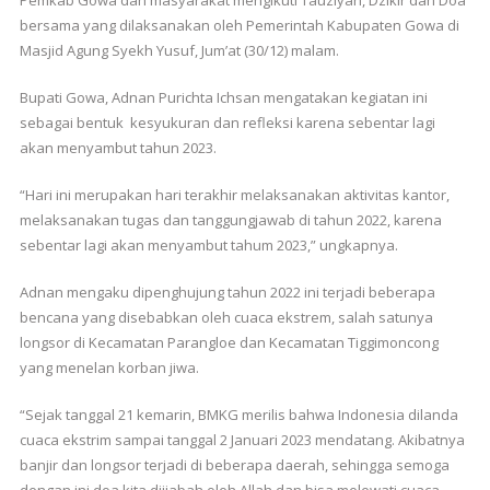
Pemkab Gowa dan masyarakat mengikuti Tauziyah, Dzikir dan Doa
bersama yang dilaksanakan oleh Pemerintah Kabupaten Gowa di
Masjid Agung Syekh Yusuf, Jum’at (30/12) malam.
Bupati Gowa, Adnan Purichta Ichsan mengatakan kegiatan ini
sebagai bentuk kesyukuran dan refleksi karena sebentar lagi
akan menyambut tahun 2023.
“Hari ini merupakan hari terakhir melaksanakan aktivitas kantor,
melaksanakan tugas dan tanggungjawab di tahun 2022, karena
sebentar lagi akan menyambut tahum 2023,” ungkapnya.
Adnan mengaku dipenghujung tahun 2022 ini terjadi beberapa
bencana yang disebabkan oleh cuaca ekstrem, salah satunya
longsor di Kecamatan Parangloe dan Kecamatan Tiggimoncong
yang menelan korban jiwa.
“Sejak tanggal 21 kemarin, BMKG merilis bahwa Indonesia dilanda
cuaca ekstrim sampai tanggal 2 Januari 2023 mendatang. Akibatnya
banjir dan longsor terjadi di beberapa daerah, sehingga semoga