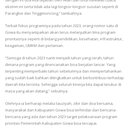
dengan ini doa kita diijabah oleh Allah dan bisa melewati cuaca
ekstrim ini serta tidak ada lagi longsor-longsor susulan seperti di
Parangloe dan Tinggimoncong,” tambahnya.
Terkait fokus programnya pada tahun 2023, orang nomor satu di
Gowa itu menyampaikan akan terus melanjutkan lima program
prioritasnya seperti di bidang pendidikan, kesehatan, infrastruktur,
keagaman, UMKM dan pertanian.
“Semoga di tahun 2023 nanti menjadi tahun yang cerah, tahun
dimana program yang direncanakan bisa berjalan lancar. Yang
terpenting memperbaiki tahun sebelumnya dan mempertahankan
yang sudah baik bahkan ditingkatkan untuk berkontribusi terhadap
daerah kita tercinta. Sehingga seluruh kinerja kita dapat terukur di
masa yang akan datang,” sebutnya.
Olehnya ia berharap melalui tauziyah, zikir dan doa bersama,
masyarakat dan Kabupaten Gowa bisa terhindar dari bencana-
bencana yang ada dan tahun 2023 target pelaksanaan program
prioritas Pemerintah Kabupaten Gowa bisa tercapai.