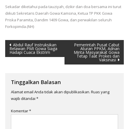
Sekadar diketahui pada tauziyah, dzikir dan doa bersama ini turut
diikuti Sekretaris Daerah Gowa Kamsina, Ketua TP PKK Gowa
Priska Paramita, Dandim 1409 Gowa, dan perwakilan seluruh
Forkopimda.(NH)
Navigasi
Abdul Rauf Instruksikan
Pemerintah Pusat Cabut
Relawan PMI Gowa Siaga
Aturan PPKM, Adnan
Hadapi Cuaca Ekstrim
Minta Masyarakat Gowa
pos
Tetap Taat Prokes dan
Vaksinasi
Tinggalkan Balasan
Alamat email Anda tidak akan dipublikasikan.
Ruas yang
wajib ditandai
*
Komentar
*