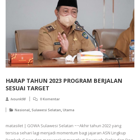
HARAP TAHUN 2023 PROGRAM BERJALAN
SESUAI TARGET
Ivounk98
0 Komentar
,
,
Nasional
Sulawesi Selatan
Utama
matasilet | GOWA Sulawesi Selatan ~~Akhir tahun 2022 yang
tersisa sehari lagi menjadi momentum bagi jajaran ASN Lingkup